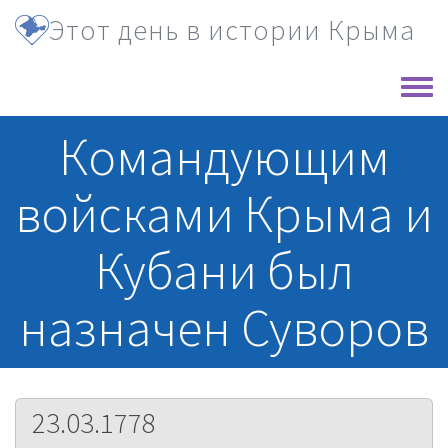
Перейти к основному содержанию
Этот день в истории Крыма
Toggle
Командующим
войсками Крыма и
Кубани был
назначен Суворов
23.03.1778