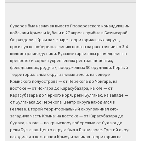
Суворов был назначен вместо Прозоровского командующим
войсками Крыма и Кубани и 27 апреля прибыл в Бахчисарай.
Он разделил Крым на четыре территориальных округа,
протянул по побережью линию постов на расстоянии по 3-4
километра между ними. Русские гарнизоны размещались в
крепостях и сорока укреплениях-рентраншементах,
фельдшанцах, редутах, вооруженных 90 орудиями. Первый
территориальный округ занимал земли: на севере
Крымского полуострова — от Перекопа до Чонгара, на
востоке — от Чонгара до Карасубазара, на юге — от
Карасубазара до Черного моря, реки Булганак, на западе —
от Булганака до Перекопа. Центр округа находился в
Гезлеве. Второй территориальный округ занимал юго-
западную часть Крыма: на востоке — от Карасубазара до
Судака, на юге — по крымскому побережью от Судака до
реки Булганак. Центр округа был в Бахчисарае. Третий округ
находился в восточном Крыму и занимал территорию на