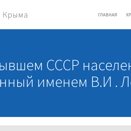
и Крыма
ГЛАВНАЯ
Х
ывшем СССР населе
нный именем В.И . 