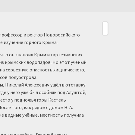
 профессор и ректор Новоросийского
е изучение горного Крыма.
 что он «напоил Крым из артезианских
 из крымских водопадов. Но этот ученый
 на серьезную опасность хищнического,
сов полуострова.
ты, Николай Алексеевич ушёл в отставку
где у него уже был особняк под Алуштой,
есто у подножья горы Кастель
сле того, как рядом с домом H. А.
ие видные учёные, местность получила
том, что гребень Главной гряды