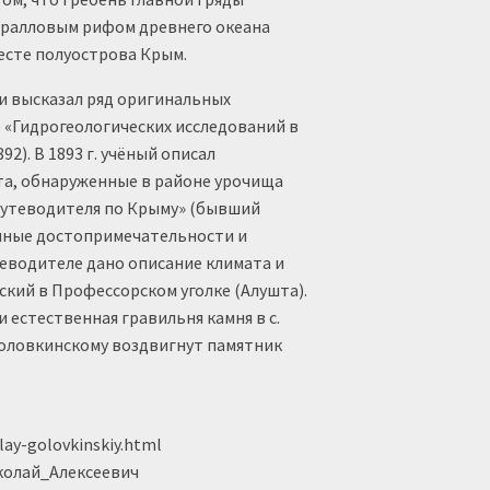
оралловым рифом древнего океана
есте полуострова Крым.
 и высказал ряд оригинальных
 «Гидрогеологических исследований в
2). В 1893 г. учёный описал
та, обнаруженные в районе урочища
Путеводителя по Крыму» (бывший
ичные достопримечательности и
еводителе дано описание климата и
ский в Профессорском уголке (Алушта).
 естественная гравильня камня в с.
Головкинскому воздвигнут памятник
lay-golovkinskiy.html
колай_Алексеевич