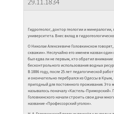
29.11.1834
Гидрогеолог, доктор геологии и минералогии,
университета. Внес вклад в гидрогеологическо
О Николае Алексеевиче Головкинском говорят,
скважин». Неслучайно его именем назван один
был едва ли не первым, кто обратил внимание
бесконтрольного использования водных ресур
В 1886 году, после 25 лет педагогической рабо
и окончательно перебрался из Одессы в Крым, 
пригодный для постоянного проживания. Это м
называлось поначалу «Кастель-Приморский». По
Головкинского начали строить свои дачи мног
название «Профессорский уголок».
Н. А. Головкинский первым пришёл к выводу о 