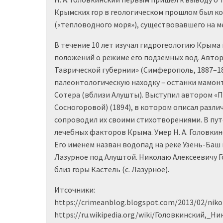
Крымских гор в геологическом прошлом был к
(«тепловодного моря»), существовавшего на м
В течение 10 лет изучал гидрогеологию Крыма
положений о режиме его подземных вод. Автор
Таврической губернии» (Симферополь, 1887–189
палеонтологическую находку – останки мамон
Сотера (вблизи Алушты). Выступил автором «
Сосногоровой) (1894), в котором описал разл
сопроводил их своими стихотворениями. В пут
лечебных факторов Крыма. Умер Н. А. Головкин
Его именем назван водопад на реке Узень-Баш и
Лазурное под Алуштой. Николаю Алексеевичу 
близ горы Кастель (с. Лазурное).
Итсочники:
https://crimeanblog.blogspot.com/2013/02/niko
https://ru.wikipedia.org/wiki/
Головкинский,_Ни