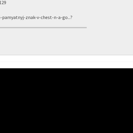
129
amyatnyj-znak-v-chest-n-a-go...
?