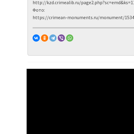
http://kzd.crimealib.ru/page2.php?sc=emd&ks=1
Фото:
https://crimean-monuments.ru/monument/1534-p