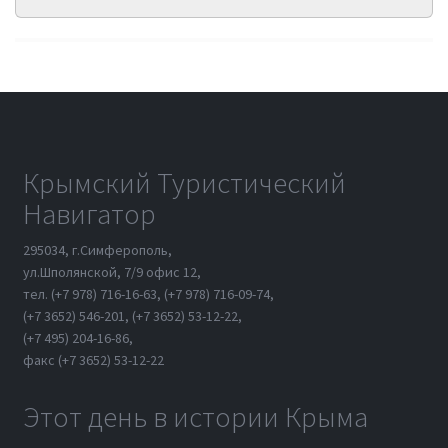
Крымский Туристический
Навигатор
295034, г.Симферополь,
ул.Шполянской, 7/9 офис 12,
тел. (+7 978) 716-16-63, (+7 978) 716-09-74,
(+7 3652) 546-201, (+7 3652) 53-12-22,
(+7 495) 204-16-86,
факс (+7 3652) 53-12-22
Этот день в истории Крыма