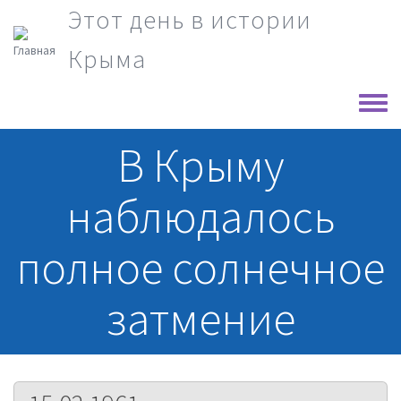
Перейти к основному содержанию
Этот день в истории
Крыма
Toggle
В Крыму
наблюдалось
полное солнечное
затмение