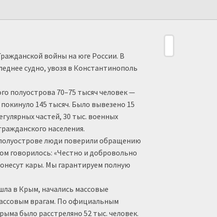
Гражданской войны на юге России. В
леднее судно, увозя в Константинополь
го полуострова 70–75 тысяч человек —
 покинуло 145 тысяч. Было вывезено 15
регулярных частей, 30 тыс. военных
 гражданского населения.
а полуострове люди поверили обращению
ом говорилось: «Честно и добровольно
понесут кары. Мы гарантируем полную
ошла в Крым, начались массовые
классовым врагам. По официальным
рыма было расстреляно 52 тыс. человек.