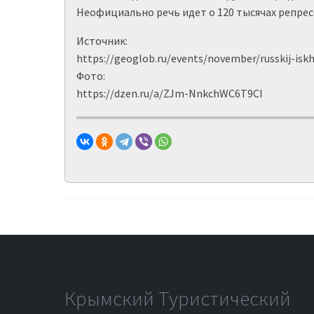
Неофициально речь идет о 120 тысячах репре
Источник:
https://geoglob.ru/events/november/russkij-isk
Фото:
https://dzen.ru/a/ZJm-NnkchWC6T9CI
Крымский Туристический