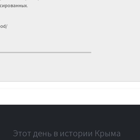
ссированных.
hod/
Этот день в истории Крыма